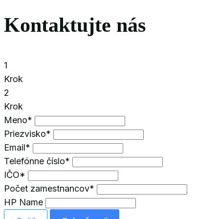
Kontaktujte nás
1
Krok
2
Krok
Meno
*
Priezvisko
*
Email
*
Telefónne číslo
*
IČO
*
Počet zamestnancov
*
HP Name